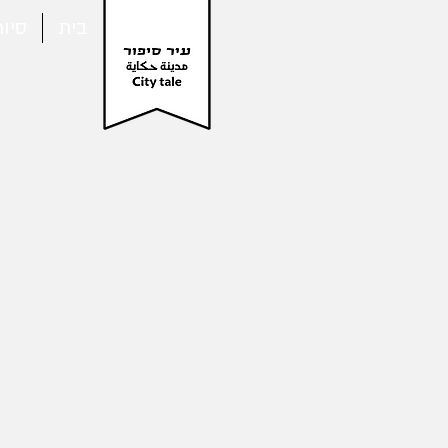
בית
סיו