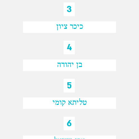
3
כיכר ציון
4
בן יהודה
5
טליתא קומי
6